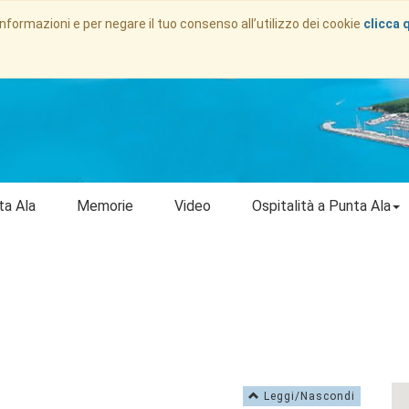
informazioni e per negare il tuo consenso all’utilizzo dei cookie
clicca 
ta Ala
Memorie
Video
Ospitalità a Punta Ala
Leggi/Nascondi